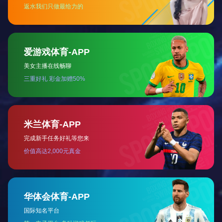
日前，中国设备管理协会在2025碳达峰碳中和发展大会上发
布2025碳达峰碳中和创新成果名单，星空网官方站入口-星空
online(中国)...
查看更多
星空网官方站入
口
星空网官方站入口-星空
工程技术公司举行……
online(中国)工程技术……