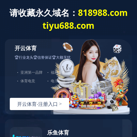
星空网官方站入口