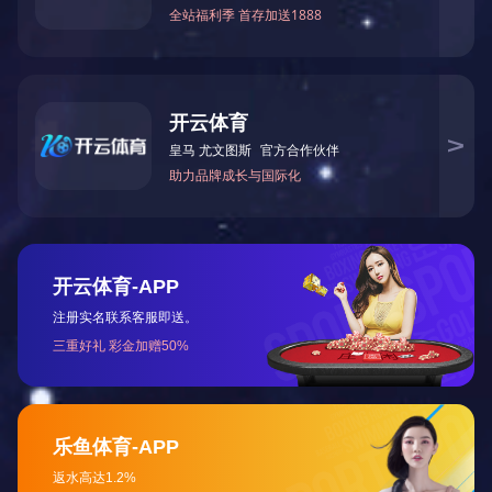
公司要闻
媒体报道
院庆70年
行业分析
星空网官方站入口
鞍钢工程技术公司总承包建设的本溪北营钢铁（集团）股
12
份有限公司能...
30
近日，由鞍钢工程技术公司总承包建设的本溪北营钢铁（集
团）股份有限公司能源总厂220KV输变电工程EP...
鞍钢工程技术公司总承包建设的鲅鱼圈钢铁分公司厚板部
12
5500产线轧机...
24
近日，鞍钢工程技术公司总承包的鲅鱼圈钢铁分公司厚板部
5500产线轧机一二级系统升级改造项目，热负...
鞍钢工程技术公司荣获 2025碳达峰碳中和创新成果特等
12
奖
05