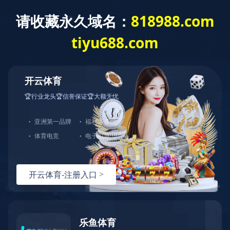
星空网官方站入口