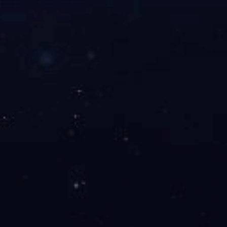
规划建筑事业部
规划建筑事业部，现有工程技术人员109人，其中
教授级高工2人，高级职称32人，中级职称48人，
国家一级注册建筑师5人，国家一级注册结构
查看更多
|
|
|
地址：中国辽宁省鞍山市鞍钢厂区正门内
邮编：114021
服务热线：0412-6726187 6723692
传真：0412-6725997
copyright 2014 all rights reseved prwered by sjnran.com
华体会在线平台-华体会在线官网
B体育官方网站-B体育官方入口
乐鱼app官网-乐鱼（中国）
爱游戏
手机登录入口-爱游戏（中国）
多盈体育_多盈(中国)
爱游戏网页版-爱游戏(中国)
开云网页版-开云(中