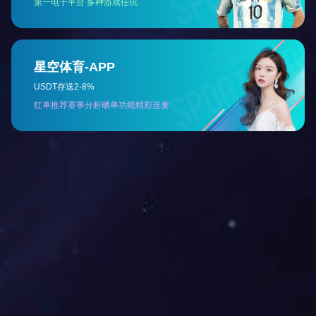
宁钢260㎡烧结项……
公司画册
脱硫脱硝
SDS+SCR