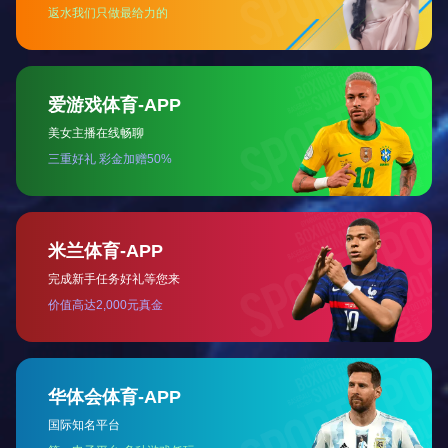
日前，中国设备管理协会在2025碳达峰碳中和发展大会上发
布2025碳达峰碳中和创新成果名单，星空网官方站入口-星空
online(中国)...
查看更多
星空网官方站入
口
星空网官方站入口-星空
工程技术公司举行……
online(中国)工程技术……