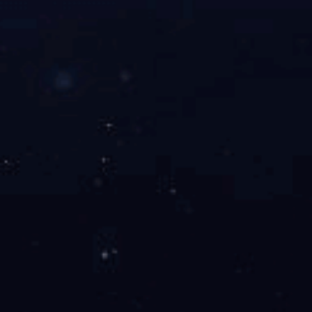
规划建筑事业部
规划建筑事业部，现有工程技术人员109人，其中
教授级高工2人，高级职称32人，中级职称48人，
国家一级注册建筑师5人，国家一级注册结构
查看更多
|
|
|
地址：中国辽宁省鞍山市鞍钢厂区正门内
邮编：114021
服务热线：0412-6726187 6723692
传真：0412-6725997
copyright 2014 all rights reseved prwered by sjnran.com
华体会在线平台-华体会在线官网
B体育官方网站-B体育官方入口
乐鱼app官网-乐鱼（中国）
爱游戏
手机登录入口-爱游戏（中国）
多盈体育_多盈(中国)
爱游戏网页版-爱游戏(中国)
开云网页版-开云(中