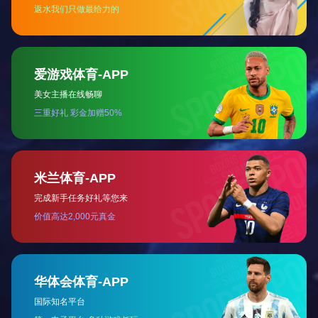
日前，中国设备管理协会在2025碳达峰碳中和发展大会上发
布2025碳达峰碳中和创新成果名单，星空网官方站入口-星空
online(中国)...
查看更多
星空网官方站入
口
星空网官方站入口-星空
工程技术公司举行……
online(中国)工程技术……